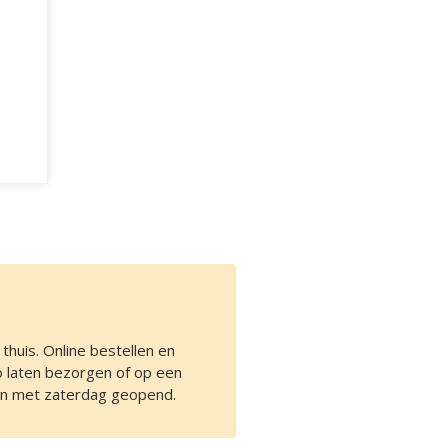
thuis. Online bestellen en
io laten bezorgen of op een
en met zaterdag geopend.