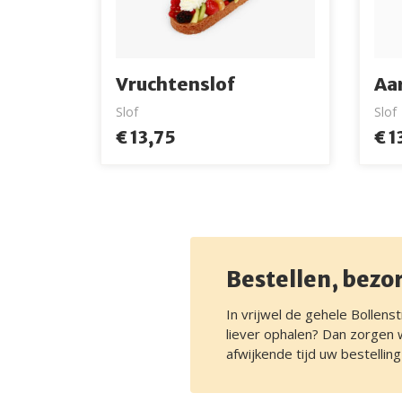
Vruchtenslof
Aa
Slof
Slof
€ 13,75
€ 1
Bestellen, bezo
In vrijwel de gehele Bollens
liever ophalen? Dan zorgen w
afwijkende tijd uw bestelli