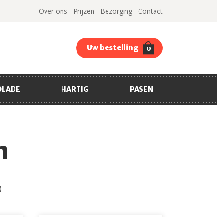
Over ons
Prijzen
Bezorging
Contact
Uw bestelling
0
OLADE
HARTIG
PASEN
n
)