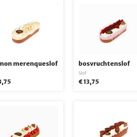
mon merenqueslof
bosvruchtenslof
Slof
3,75
€ 13,75