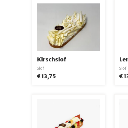
Kirschslof
Le
Slof
Slof
€ 13,75
€ 1