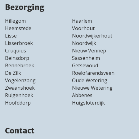
Bezorging
Hillegom
Haarlem
Heemstede
Voorhout
Lisse
Noordwijkerhout
Lisserbroek
Noordwijk
Cruquius
Nieuw Vennep
Beinsdorp
Sassenheim
Bennebroek
Getsewoud
De Zilk
Roelofarendsveen
Vogelenzang
Oude Wetering
Zwaanshoek
Nieuwe Wetering
Ruigenhoek
Abbenes
Hoofddorp
Huigsloterdijk
Contact