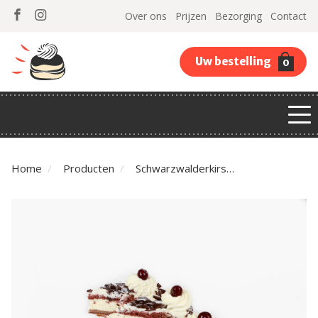
Over ons
Prijzen
Bezorging
Contact
Uw bestelling
0
Home
Producten
Schwarzwalderkirsch