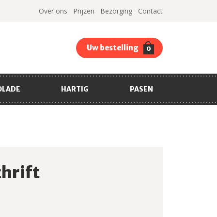
Over ons
Prijzen
Bezorging
Contact
Uw bestelling
0
OLADE
HARTIG
PASEN
hrift