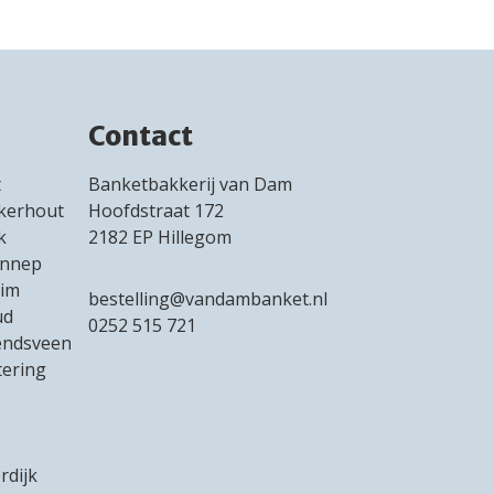
Contact
t
Banketbakkerij van Dam
kerhout
Hoofdstraat 172
k
2182 EP Hillegom
ennep
im
bestelling@vandambanket.nl
ud
0252 515 721
endsveen
ering
rdijk