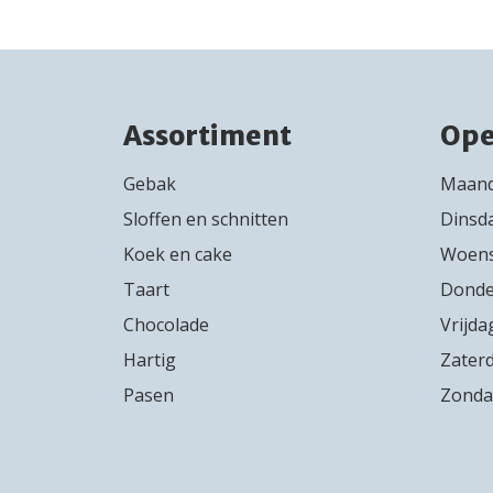
Assortiment
Ope
Gebak
Maan
Sloffen en schnitten
Dinsd
Koek en cake
Woen
Taart
Donde
Chocolade
Vrijda
Hartig
Zater
Pasen
Zond