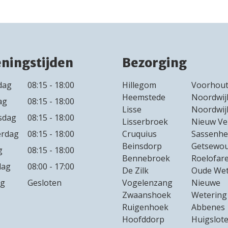
ningstijden
Bezorging
dag
08:15 - 18:00
Hillegom
Voorhou
Heemstede
Noordwij
ag
08:15 - 18:00
Lisse
Noordwij
sdag
08:15 - 18:00
Lisserbroek
Nieuw V
rdag
08:15 - 18:00
Cruquius
Sassenhe
Beinsdorp
Getsewo
g
08:15 - 18:00
Bennebroek
Roelofar
dag
08:00 - 17:00
De Zilk
Oude Wet
ag
Gesloten
Vogelenzang
Nieuwe
Zwaanshoek
Wetering
Ruigenhoek
Abbenes
Hoofddorp
Huigslote